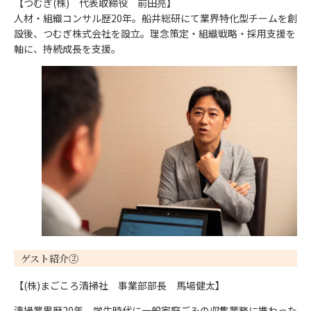
【つむぎ(株) 代表取締役 前田亮】
人材・組織コンサル歴20年。船井総研にて業界特化型チームを創
設後、つむぎ株式会社を設立。理念策定・組織戦略・採用支援を
軸に、持続成長を支援。
ゲスト紹介②
【(株)まごころ清掃社 事業部部長 馬場健太】
清掃業界歴20年。学生時代に一般家庭ごみの収集業務に携わった