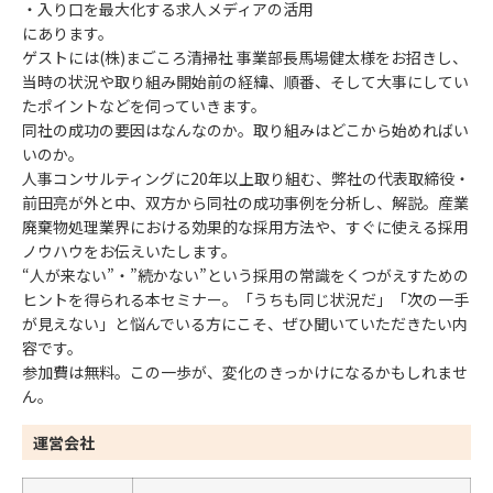
・入り口を最大化する求人メディアの活用
にあります。
ゲストには(株)まごころ清掃社 事業部長馬場健太様をお招きし、
当時の状況や取り組み開始前の経緯、順番、そして大事にしてい
たポイントなどを伺っていきます。
同社の成功の要因はなんなのか。取り組みはどこから始めればい
いのか。
人事コンサルティングに20年以上取り組む、弊社の代表取締役・
前田亮が外と中、双方から同社の成功事例を分析し、解説。産業
廃棄物処理業界における効果的な採用方法や、すぐに使える採用
ノウハウをお伝えいたします。
“人が来ない”・”続かない”という採用の常識をくつがえすための
ヒントを得られる本セミナー。「うちも同じ状況だ」「次の一手
が見えない」と悩んでいる方にこそ、ぜひ聞いていただきたい内
容です。
参加費は無料。この一歩が、変化のきっかけになるかもしれませ
ん。
運営会社