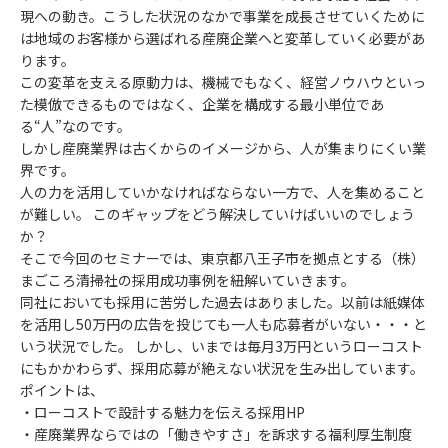
現への動き。こうした状況のなかで事業を成長させていくために
は地域のお客様から選ばれる産廃企業へと変革していく必要があ
ります。
この変革を支える原動力は、機械でもなく、経営ノウハウといっ
た模倣できるものではなく、企業を構成する最小単位であ
る“人”なのです。
しかし産廃業界は古くからのイメージから、人が集まりにくい業
界です。
人の力を活用していかなければならない一方で、人を集めること
が難しい。 このギャップをどう解決していけばいいのでしょう
か？
そこで今回のセミナーでは、東京都八王子市を拠点とする（株）
まごころ清掃社の採用成功事例を紐解いていきます。
同社においても採用に苦労した過去はありました。以前は紙媒体
を活用し50万円の広告を投じても一人も応募者がいない・・・と
いう状況でした。 しかし、いまでは毎月3万円というローコスト
にもかかわらず、採用応募が絶えない状況を生み出しています。
ポイントは、
・ローコストで設計する魅力を伝える採用HP
・産廃業界ならではの「働きやすさ」を訴求する福利厚生制度