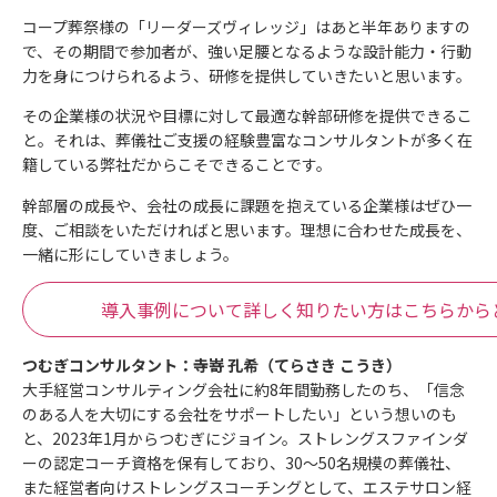
コープ葬祭様の「リーダーズヴィレッジ」はあと半年ありますの
で、その期間で参加者が、強い足腰となるような設計能力・行動
力を身につけられるよう、研修を提供していきたいと思います。
その企業様の状況や目標に対して最適な幹部研修を提供できるこ
と。それは、葬儀社ご支援の経験豊富なコンサルタントが多く在
籍している弊社だからこそできることです。
幹部層の成長や、会社の成長に課題を抱えている企業様はぜひ一
度、ご相談をいただければと思います。理想に合わせた成長を、
一緒に形にしていきましょう。
導入事例について詳しく知りたい方はこちらから
つむぎコンサルタント：寺嵜
孔希（てらさき
こうき）
大手経営コンサルティング会社に約
8
年間勤務したのち、「信念
のある人を大切にする会社をサポートしたい」という想いのも
と、
2023
年
1
月からつむぎにジョイン。ストレングスファインダ
ーの認定コーチ資格を保有しており、
30
～
50
名規模の葬儀社、
また経営者向けストレングスコーチングとして、エステサロン経