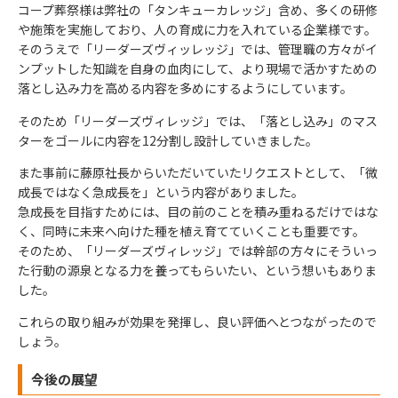
コープ葬祭様は弊社の「タンキューカレッジ」含め、多くの研修
や施策を実施しており、人の育成に力を入れている企業様です。
そのうえで「リーダーズヴィッレッジ」では、管理職の方々がイ
ンプットした知識を自身の血肉にして、より現場で活かすための
落とし込み力を高める内容を多めにするようにしています。
そのため「リーダーズヴィレッジ」では、「落とし込み」のマス
ターをゴールに内容を12分割し設計していきました。
また事前に藤原社長からいただいていたリクエストとして、「微
成長ではなく急成長を」という内容がありました。
急成長を目指すためには、目の前のことを積み重ねるだけではな
く、同時に未来へ向けた種を植え育てていくことも重要です。
そのため、「リーダーズヴィレッジ」では幹部の方々にそういっ
た行動の源泉となる力を養ってもらいたい、という想いもありま
した。
これらの取り組みが効果を発揮し、良い評価へとつながったので
しょう。
今後の展望