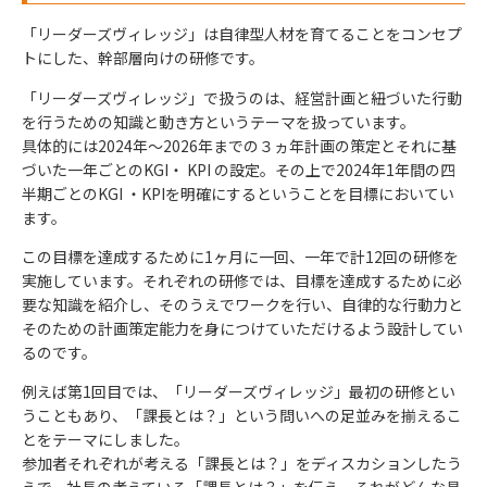
「リーダーズヴィレッジ」は自律型人材を育てることをコンセプ
トにした、幹部層向けの研修です。
「リーダーズヴィレッジ」で扱うのは、経営計画と紐づいた行動
を行うための知識と動き方というテーマを扱っています。
具体的には2024年〜2026年までの３ヵ年計画の策定とそれに基
づいた一年ごとのKGI・ KPI の設定。その上で2024年1年間の四
半期ごとのKGI ・KPIを明確にするということを目標においてい
ます。
この目標を達成するために1ヶ月に一回、一年で計12回の研修を
実施しています。それぞれの研修では、目標を達成するために必
要な知識を紹介し、そのうえでワークを行い、自律的な行動力と
そのための計画策定能力を身につけていただけるよう設計してい
るのです。
例えば第1回目では、「リーダーズヴィレッジ」最初の研修とい
うこともあり、「課長とは？」という問いへの足並みを揃えるこ
とをテーマにしました。
参加者それぞれが考える「課長とは？」をディスカションしたう