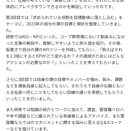
えで、社長の考えている「課長とは？」を伝え、それがどんな具
体的にブレイクダウンできるのかを解説していったのです。
第2回目では「求められている役割を目標数値に落とし込む」を
テーマに、2023年の自分の課の目標と現状を整理していきまし
た。
研修ではKGI・KPIといった、コープ葬祭様において馴染みになか
った言葉の解説や、理解しやすいように例え話を紹介。その後、
仮置きで自分の課のKPIツリーを作成してもらい、「例えばそれ
を1.3倍にするとKPIがどう変わるか？その達成のためにはどんな
アクションが必要なのか？」といったことを考えてもらいまし
た。
さらに3回目では自身の課の目標やメンバーの強み、弱み、課題
などを課長自身に記入してもらい、そのうえで自身の右腕ともい
える社員へ同じことをしてもらい目線の違いを実感してもらうと
いったことを行いました。
また研修では知識の紹介とワークに加えて、適宜、管理職イロハ
や本や調査などに綴られている有識者によるアドバイス、また管
理職ならではのマネジメントに関する悩みに答えるQ＆Aコーナ
ーなどを設けています。