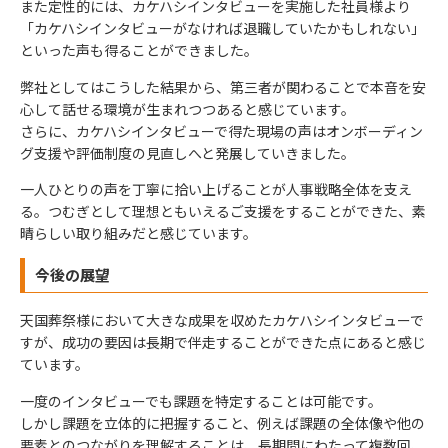
また定性的には、カケハシインタビューを実施した社員様より
「カケハシインタビューがなければ退職していたかもしれない」
といった声も得ることができました。
弊社としてはこうした結果から、第三者が関わることで本音を安
心して話せる環境が生まれつつあると感じています。
さらに、カケハシインタビューで得た現場の声はオンボーディン
グ支援や評価制度の見直しへと発展していきました。
一人ひとりの声を丁寧に拾い上げることが人事戦略全体を支え
る。つむぎとして理想ともいえるご支援をすることができた、素
晴らしい取り組みだと感じています。
今後の展望
天国葬祭様において大きな成果を収めたカケハシインタビューで
すが、成功の要因は長期で伴走することができた点にあると感じ
ています。
一度のインタビューでも課題を特定することは可能です。
しかし課題を立体的に把握すること、例えば課題の全体像や他の
要素とのつながりを理解することは、長期間にわたって複数回、