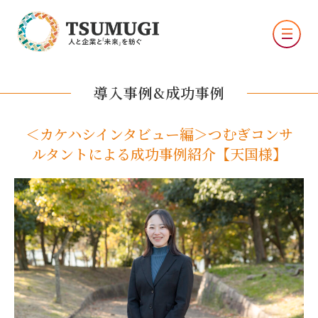
導入事例&成功事例
＜カケハシインタビュー編＞つむぎコンサ
ルタントによる成功事例紹介【天国様】