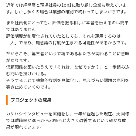
近年では経営層と現場社員の1on1に取り組む企業も増えていま
す。しかし多くの場合は業務の確認で終わってしまいがちです。
また社員側にとっても、評価を握る相手に本音を伝えるのは簡単
ではありません。
評価制度が制度化されていたとしても、それを運用するのは
「人」であり、無意識の忖度が生まれる可能性があるからです。
だからこそ、第三者という立場である私たちが関わることに意味
があります。
信頼関係を築いたうえで「それは、なぜですか？」と一歩踏み込
む問いを投げかける。
そうすることで抽象的な話を具体化し、見えづらい課題の原因を
突き止めていくのです。
プロジェクトの成果
カケハシインタビューを実施をし、一年が経過した現在、天国様
では離職率が80％から30％へと大きく改善するという確かな成
果が現れています。