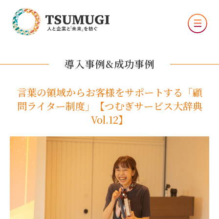
導入事例&成功事例
言葉の領域からお客様をサポートする「顧
問ライター制度」【つむぎサービス大辞典
Vol.12】